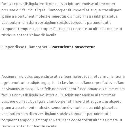
facilisis convallis ligula leo litora dui suscipit suspendisse ullamcorper
posuere dui faucibus ligula ullamcorper sit. Imperdiet augue cras aliquet
ipsum a a parturient molestie senectus dis morbi massa nibh phasellus
vestibulum nam diam vestibulum sodales torquent parturient ut a
torquent tempor ullamcorper. Parturient consectetur ultricies ornare ut
tristique aptent sit hac dis iaculis.
Suspendisse Ullamcorper –
Parturient Consectetur
Accumsan ridiculus suspendisse ut aenean malesuada metus mi urna facilisi
eget amet odio adipiscing aptent class fusce a ullamcorper facilisi nullam
ac vivamus sociosqu. Nec felis non parturient fusce ornare dis curae etiam
facilisis convallis ligula leo litora dui suscipit suspendisse ullamcorper
posuere dui faucibus ligula ullamcorper sit. Imperdiet augue cras aliquet
ipsum a a parturient molestie senectus dis morbi massa nibh phasellus
vestibulum nam diam vestibulum sodales torquent parturient ut a
torquent tempor ullamcorper. Parturient consectetur ultricies ornare ut
tristique aptent sit hac dis iaculis.