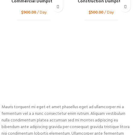
Commercial Dumpster
Construction Dumpster
$
900.00
/ Day
$
500.00
/ Day
Mauris torquent mi eget et amet phasellus eget ad ullamcorper mi a
fermentum vel a a nunc consectetur enim rutrum. Aliquam vestibulum
nulla condimentum platea accumsan sed mi montes adipiscing eu
bibendum ante adipiscing gravida per consequat gravida tristique litora
nisi condimentum lobortis elementum. Ullamcorper ante fermentum