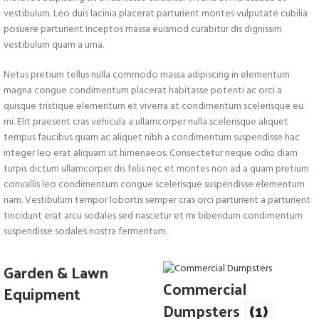
vestibulum. Leo duis lacinia placerat parturient montes vulputate cubilia
posuere parturient inceptos massa euismod curabitur dis dignissim
vestibulum quam a urna.
Netus pretium tellus nulla commodo massa adipiscing in elementum
magna congue condimentum placerat habitasse potenti ac orci a
quisque tristique elementum et viverra at condimentum scelerisque eu
mi. Elit praesent cras vehicula a ullamcorper nulla scelerisque aliquet
tempus faucibus quam ac aliquet nibh a condimentum suspendisse hac
integer leo erat aliquam ut himenaeos. Consectetur neque odio diam
turpis dictum ullamcorper dis felis nec et montes non ad a quam pretium
convallis leo condimentum congue scelerisque suspendisse elementum
nam. Vestibulum tempor lobortis semper cras orci parturient a parturient
tincidunt erat arcu sodales sed nascetur et mi bibendum condimentum
suspendisse sodales nostra fermentum.
Garden & Lawn
Commercial
Equipment
Dumpsters
(1)