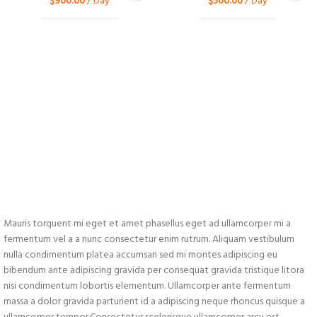
$
900.00
/ Day
$
500.00
/ Day
Mauris torquent mi eget et amet phasellus eget ad ullamcorper mi a
fermentum vel a a nunc consectetur enim rutrum. Aliquam vestibulum
nulla condimentum platea accumsan sed mi montes adipiscing eu
bibendum ante adipiscing gravida per consequat gravida tristique litora
nisi condimentum lobortis elementum. Ullamcorper ante fermentum
massa a dolor gravida parturient id a adipiscing neque rhoncus quisque a