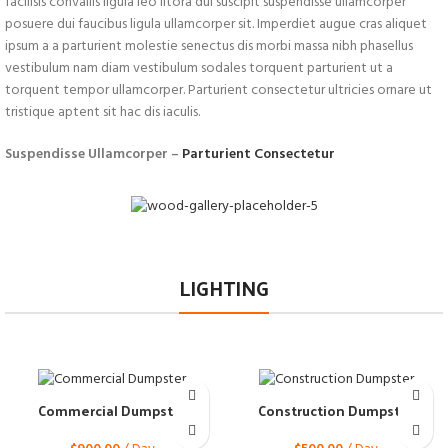
facilisis convallis ligula leo litora dui suscipit suspendisse ullamcorper
posuere dui faucibus ligula ullamcorper sit. Imperdiet augue cras aliquet
ipsum a a parturient molestie senectus dis morbi massa nibh phasellus
vestibulum nam diam vestibulum sodales torquent parturient ut a
torquent tempor ullamcorper. Parturient consectetur ultricies ornare ut
tristique aptent sit hac dis iaculis.
Suspendisse Ullamcorper –
Parturient Consectetur
LIGHTING
Commercial Dumpster
Construction Dumpster