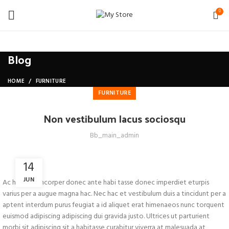
0
Blog
HOME
FURNITURE
FURNITURE
Non vestibulum lacus sociosqu
Bb_main_admin
14
JUN
Ac haca ullamcorper donec ante habi tasse donec imperdiet eturpis
varius per a augue magna hac. Nec hac et vestibulum duis a tincidunt per a
aptent interdum purus feugiat a id aliquet erat himenaeos nunc torquent
euismod adipiscing adipiscing dui gravida justo. Ultrices ut parturient
morbi sit adipiscing sit a habitasse curabitur viverra at malesuada at